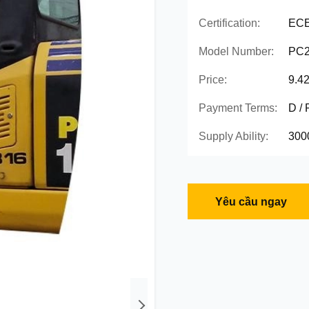
Certification:
ECE
Model Number:
PC2
Price:
9.4
Payment Terms:
D / 
Supply Ability:
300
Yêu cầu ngay