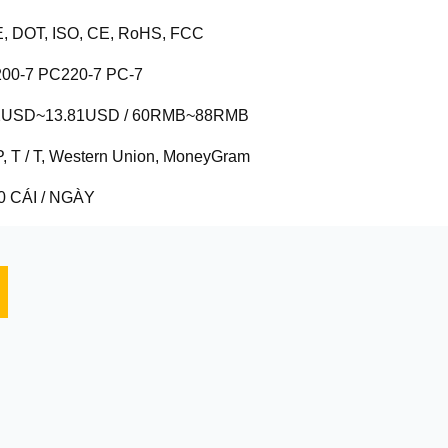
, DOT, ISO, CE, RoHS, FCC
00-7 PC220-7 PC-7
2USD~13.81USD / 60RMB~88RMB
P, T / T, Western Union, MoneyGram
0 CÁI / NGÀY