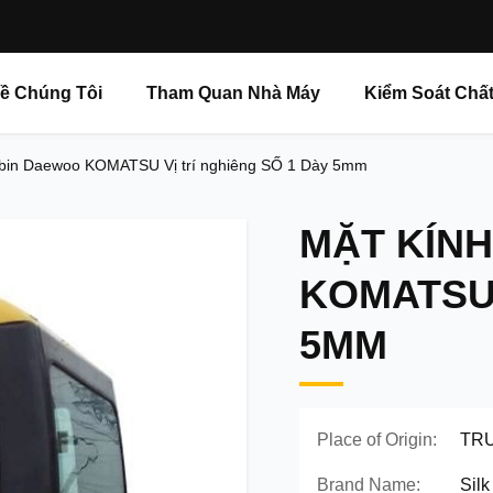
ề Chúng Tôi
Tham Quan Nhà Máy
Kiểm Soát Chấ
abin Daewoo KOMATSU Vị trí nghiêng SỐ 1 Dày 5mm
MẶT KÍN
KOMATSU 
5MM
Place of Origin:
TR
Brand Name:
Silk