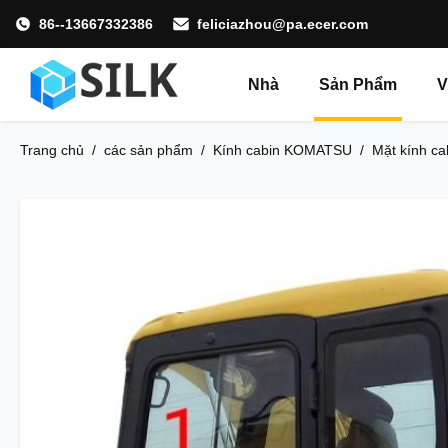
86--13667332386
feliciazhou@pa.ecer.com
Nhà
Sản Phẩm
V
Trang chủ
/
các sản phẩm
/
Kính cabin KOMATSU
/
Mặt kính c