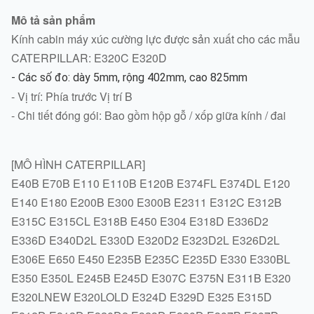
Mô tả sản phẩm
Kính cabin máy xúc cường lực được sản xuất cho các mẫu
CATERPILLAR: E320C E320D
- Các số đo: dày 5mm, rộng 402mm, cao 825mm
- Vị trí: Phía trước Vị trí B
- Chi tiết đóng gói: Bao gồm hộp gỗ / xốp giữa kính / đai
[MÔ HÌNH CATERPILLAR]
E40B E70B E110 E110B E120B E374FL E374DL E120
E140 E180 E200B E300 E300B E2311 E312C E312B
E315C E315CL E318B E450 E304 E318D E336D2
E336D E340D2L E330D E320D2 E323D2L E326D2L
E306E E650 E450 E235B E235C E235D E330 E330BL
E350 E350L E245B E245D E307C E375N E311B E320
E320LNEW E320LOLD E324D E329D E325 E315D