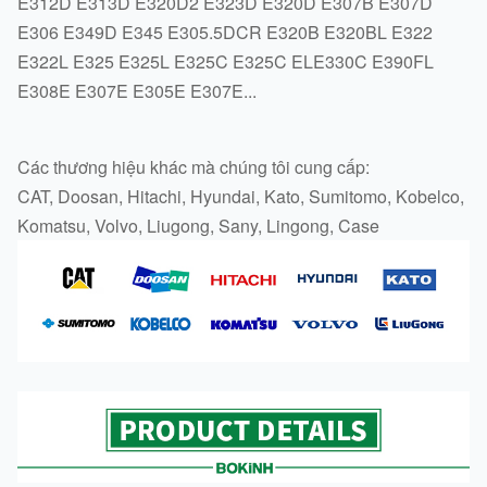
E312D E313D E320D2 E323D E320D E307B E307D
E306 E349D E345 E305.5DCR E320B E320BL E322
E322L E325 E325L E325C E325C ELE330C E390FL
E308E E307E E305E E307E
...
Các thương hiệu khác mà chúng tôi cung cấp:
CAT, Doosan, Hitachi, Hyundai, Kato, Sumitomo, Kobelco,
Komatsu, Volvo, Liugong, Sany, Lingong, Case