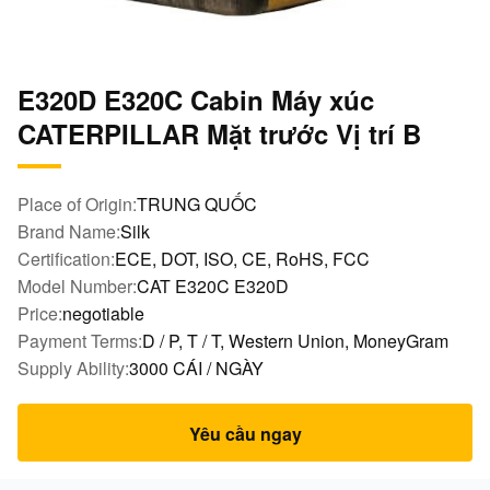
E320D E320C Cabin Máy xúc
CATERPILLAR Mặt trước Vị trí B
Place of Origin:
TRUNG QUỐC
Brand Name:
Silk
Certification:
ECE, DOT, ISO, CE, RoHS, FCC
Model Number:
CAT E320C E320D
Price:
negotiable
Payment Terms:
D / P, T / T, Western Union, MoneyGram
Supply Ability:
3000 CÁI / NGÀY
Yêu cầu ngay