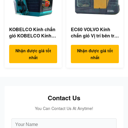
KOBELCO Kính chắn
EC60 VOLVO Kính
gió KOBELCO Kính
chắn gió Vị trí bên trái
cabin cho người lái
Chống uốn số 1
xe Vị trí phía trước B
Nhận được giá tốt
Nhận được giá tốt
nhất
nhất
Contact Us
You Can Contact Us At Anytime!